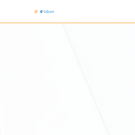
e
-Izbori